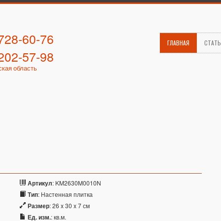
 728-60-76
ГЛАВНАЯ
СТАТ
 202-57-98
ская область
Артикул
: KM2630M0010N
Тип
: Настенная плитка
Размер
: 26 x 30 x 7 см
Ед. изм.
: кв.м.