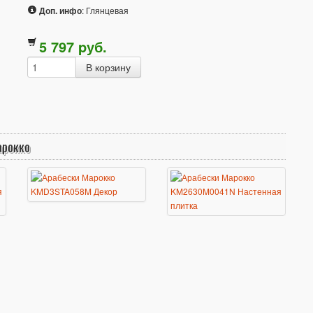
Доп. инфо
: Глянцевая
5 797
p
уб.
арокко