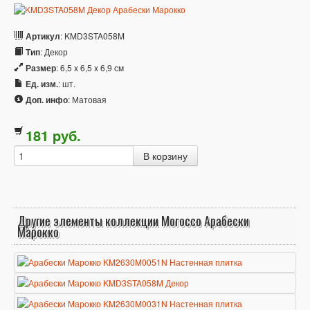
Артикул
: KMD3STA058M
Тип
: Декор
Размер
: 6,5 x 6,5 x 6,9 см
Ед. изм.
: шт.
Доп. инфо
: Матовая
181
p
уб.
Другие элементы коллекции Morocco Арабески
Марокко