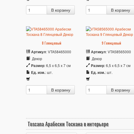
8 Глянцевый
9 Глянцевый
Артикул
: VTA58465000
Артикул
: VTA58565000
Декор
Декор
Размер
: 6,5 x 6,5 x 7 см
Размер
: 6,5 x 6,5 x 7 см
Ед. изм.
: шт.
Ед. изм.
: шт.
Toscana Арабески Тоскана в интерьере