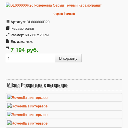
Серый Тёмный
Артикул
: DL600600R20
Керамогранит
Размер
: 60 x 60 x 20 см
Ед. изм.
: кв.м.
7 194
p
уб.
Milano Роверелла в интерьере