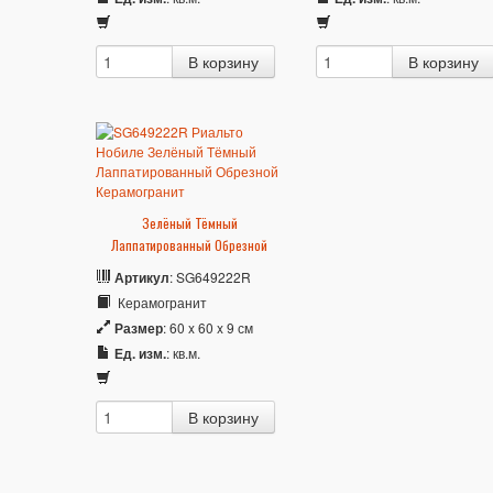
Зелёный Тёмный
Лаппатированный Обрезной
Артикул
: SG649222R
Керамогранит
Размер
: 60 x 60 x 9 см
Ед. изм.
: кв.м.