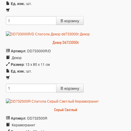
Ед. изм.
: шт.
Декор Dd733000r
Артикул
: DD733000R/D
Декор
Размер
: 13 x 80 x 11 см
Ед. изм.
: шт.
Серый Светлый
Артикул
: DD732500R
Керамогранит