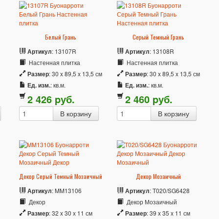
Белый Грань
Серый Темный Грань
Артикул
: 13107R
Артикул
: 13108R
Настенная плитка
Настенная плитка
Размер
: 30 x 89,5 x 13,5 см
Размер
: 30 x 89,5 x 13,5 см
Ед. изм.
: кв.м.
Ед. изм.
: кв.м.
2 426
p
уб.
2 460
p
уб.
Декор Серый Темный Мозаичный
Декор Мозаичный
Артикул
: MM13106
Артикул
: T020/SG6428
Декор
Декор Мозаичный
Размер
: 32 x 30 x 11 см
Размер
: 39 x 35 x 11 см