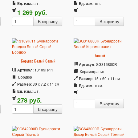
Ед. изм.
: шт.
Ед. изм.
: шт.
1 269
p
уб.
Белый
Бордюр Белый Серый
Артикул
: SG316800R
Артикул
: 13109R/11
Керамогранит
Бордюр
Размер
: 15 x 60 x 11 см
Размер
: 30 x 7,2 x 11 см
Ед. изм.
: кв.м.
Ед. изм.
: шт.
278
p
уб.