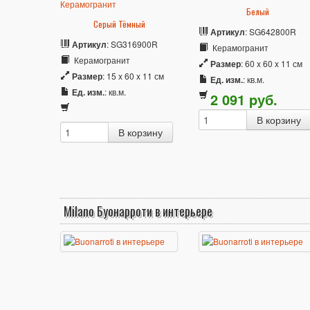
Белый
Серый Тёмный
Артикул
: SG642800R
Артикул
: SG316900R
Керамогранит
Керамогранит
Размер
: 60 x 60 x 11 см
Размер
: 15 x 60 x 11 см
Ед. изм.
: кв.м.
Ед. изм.
: кв.м.
2 091
p
уб.
Milano Буонарроти в интерьере