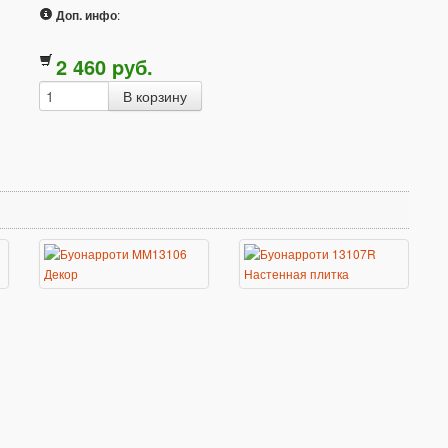
Доп. инфо
:
2 460
p
уб.