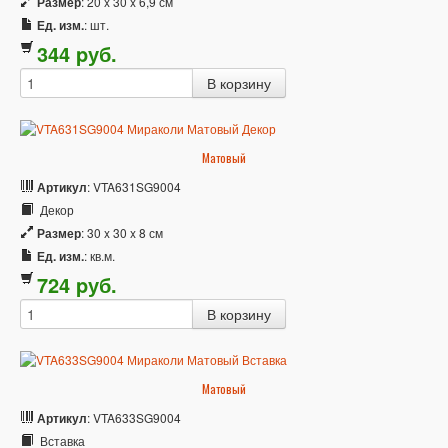
Размер
: 20 x 30 x 6,9 см
Ед. изм.
: шт.
344
p
уб.
Матовый
Артикул
: VTA631SG9004
Декор
Размер
: 30 x 30 x 8 см
Ед. изм.
: кв.м.
724
p
уб.
Матовый
Артикул
: VTA633SG9004
Вставка