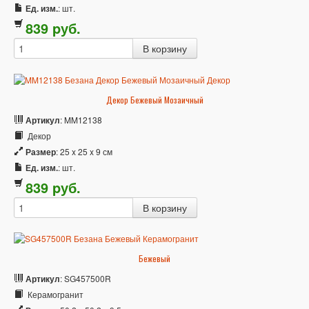
Ед. изм.
: шт.
839
p
уб.
Декор Бежевый Мозаичный
Артикул
: MM12138
Декор
Размер
: 25 x 25 x 9 см
Ед. изм.
: шт.
839
p
уб.
Бежевый
Артикул
: SG457500R
Керамогранит