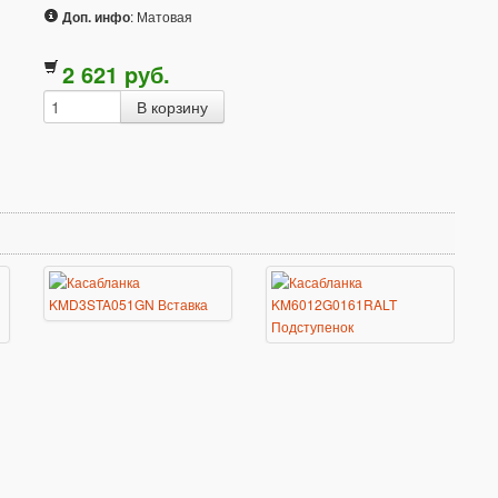
Доп. инфо
: Матовая
2 621
p
уб.