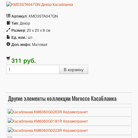
Артикул
: KMD3STA047GN
Тип
: Декор
Размер
: 20 x 20 x 8 см
Ед. изм.
: шт.
Доп. инфо
: Матовая
311
p
уб.
Другие элементы коллекции Morocco Касабланка