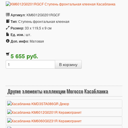
Артикул
: KM6012G0201RGCF
Тип
: Ступень фронтальная клееная
Размер
: 33 x 119,5 x 9 см
Ед. изм.
: шт.
Доп. инфо
: Матовая
5 655
p
уб.
Другие элементы коллекции Morocco Касабланка