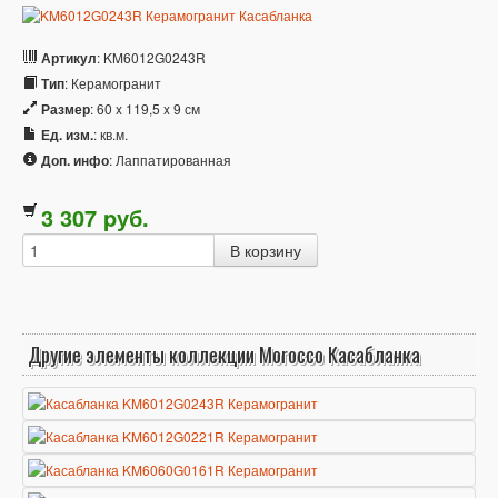
Артикул
: KM6012G0243R
Тип
: Керамогранит
Размер
: 60 x 119,5 x 9 см
Ед. изм.
: кв.м.
Доп. инфо
: Лаппатированная
3 307
p
уб.
Другие элементы коллекции Morocco Касабланка