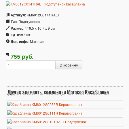
Артикул
: KM6012G0141RALT
Тип
: Подступенок
Размер
: 119,5 x 10,7 x 9 см
Ед. изм.
: шт.
Доп. инфо
: Матовая
755
p
уб.
Другие элементы коллекции Morocco Касабланка