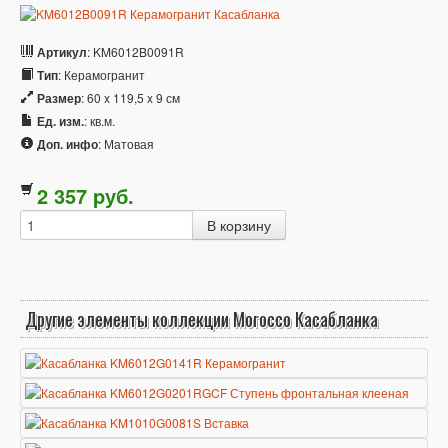
Артикул
: KM6012B0091R
Тип
: Керамогранит
Размер
: 60 x 119,5 x 9 см
Ед. изм.
: кв.м.
Доп. инфо
: Матовая
2 357
p
уб.
Другие элементы коллекции Morocco Касабланка