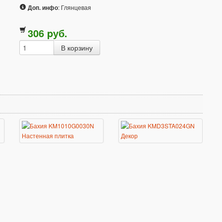
Доп. инфо
: Глянцевая
306
p
уб.