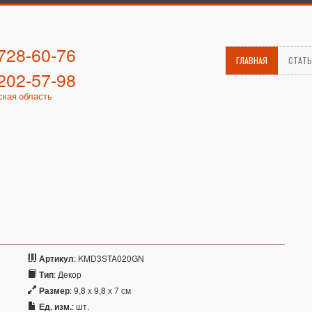
 728-60-76
ГЛАВНАЯ
СТАТ
 202-57-98
ская область
Артикул
: KMD3STA020GN
Тип
: Декор
Размер
: 9,8 x 9,8 x 7 см
Ед. изм.
: шт.