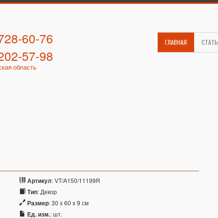
 728-60-76
ГЛАВНАЯ
СТАТ
 202-57-98
ская область
Артикул
: VT/A150/11199R
Тип
: Декор
Размер
: 30 x 60 x 9 см
Ед. изм.
: шт.