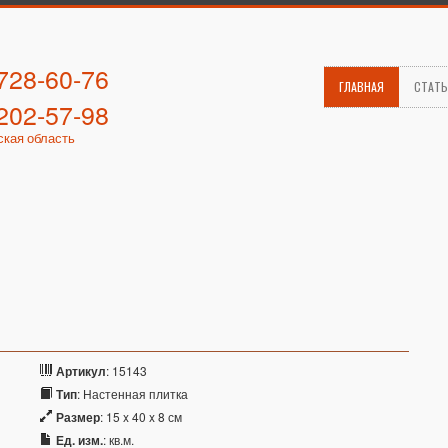
 728-60-76
ГЛАВНАЯ
СТАТ
 202-57-98
ская область
Артикул
: 15143
Тип
: Настенная плитка
Размер
: 15 x 40 x 8 см
Ед. изм.
: кв.м.