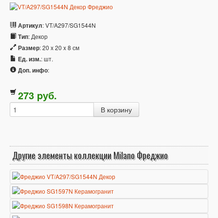
Артикул
: VT/A297/SG1544N
Тип
: Декор
Размер
: 20 x 20 x 8 см
Ед. изм.
: шт.
Доп. инфо
:
273
p
уб.
Другие элементы коллекции Milano Фреджио