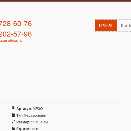
 728-60-76
ГЛАВНАЯ
СТАТ
 202-57-98
ская область
Артикул
: MP3Q
Тип
: Керамогранит
Размер
: 11 x 54 см
Ед. изм.
: кв.м.