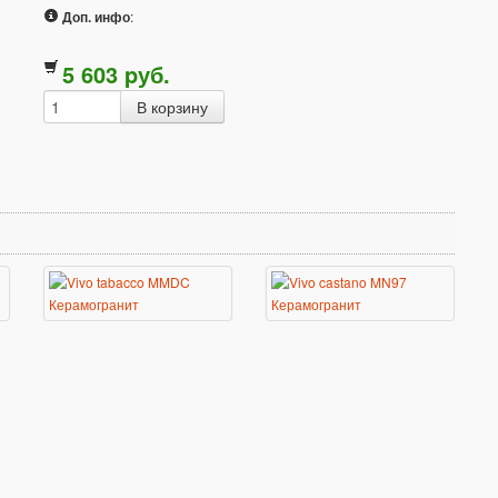
Доп. инфо
:
5 603
p
уб.