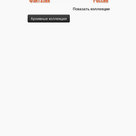
Фантазия
Россия
Показать коллекции
Архивные коллекции
Мы работаем для Вас:
пн. - пт.: с 10.00 до 21.00
сб. - вс.: с 10.00 до 18.00