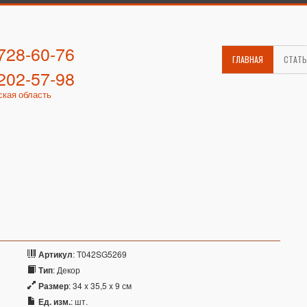
 728-60-76
ГЛАВНАЯ
СТАТ
 202-57-98
ская область
Артикул
: T042SG5269
Тип
: Декор
Размер
: 34 x 35,5 x 9 см
Ед. изм.
: шт.