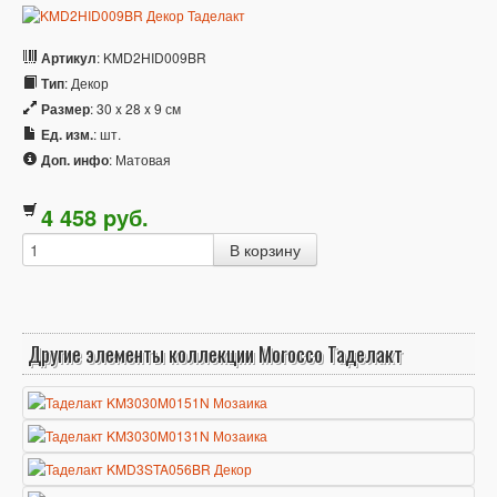
Артикул
: KMD2HID009BR
Тип
: Декор
Размер
: 30 x 28 x 9 см
Ед. изм.
: шт.
Доп. инфо
: Матовая
4 458
p
уб.
Другие элементы коллекции Morocco Таделакт