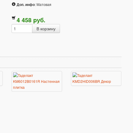
Доп. инфо
: Матовая
4 458
p
уб.