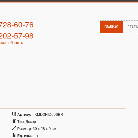
 728-60-76
ГЛАВНАЯ
СТАТ
 202-57-98
ская область
Артикул
: KMD2HID006BR
Тип
: Декор
Размер
: 30 x 28 x 9 см
Ед. изм.
: шт.