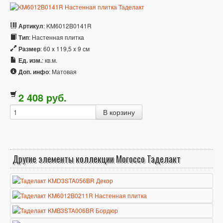
Артикул
: KM6012B0141R
Тип
: Настенная плитка
Размер
: 60 x 119,5 x 9 см
Ед. изм.
: кв.м.
Доп. инфо
: Матовая
2 408
p
уб.
Другие элементы коллекции Morocco Таделакт