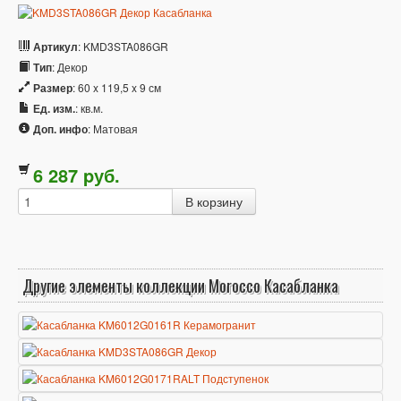
Артикул
: KMD3STA086GR
Тип
: Декор
Размер
: 60 x 119,5 x 9 см
Ед. изм.
: кв.м.
Доп. инфо
: Матовая
6 287
p
уб.
Другие элементы коллекции Morocco Касабланка