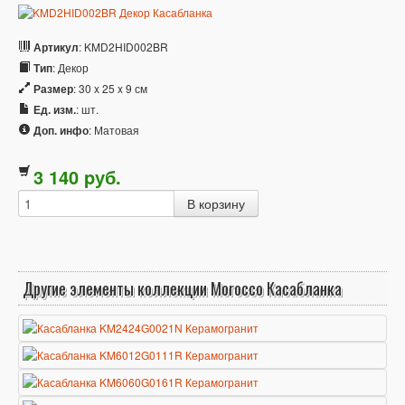
Артикул
: KMD2HID002BR
Тип
: Декор
Размер
: 30 x 25 x 9 см
Ед. изм.
: шт.
Доп. инфо
: Матовая
3 140
p
уб.
Другие элементы коллекции Morocco Касабланка