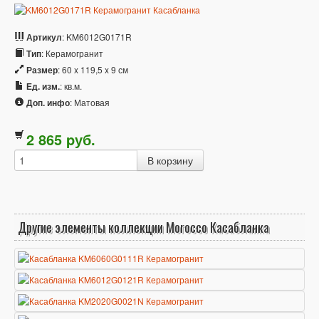
Артикул
: KM6012G0171R
Тип
: Керамогранит
Размер
: 60 x 119,5 x 9 см
Ед. изм.
: кв.м.
Доп. инфо
: Матовая
2 865
p
уб.
Другие элементы коллекции Morocco Касабланка