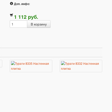
Доп. инфо
:
1 112
p
уб.