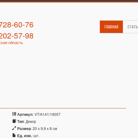
 728-60-76
ГЛАВНАЯ
СТАТ
 202-57-98
ская область
Артикул
: VT/A141/19057
Тип
: Декор
Размер
: 20 x 9,9 x 8 см
Ед. изм.
: шт.