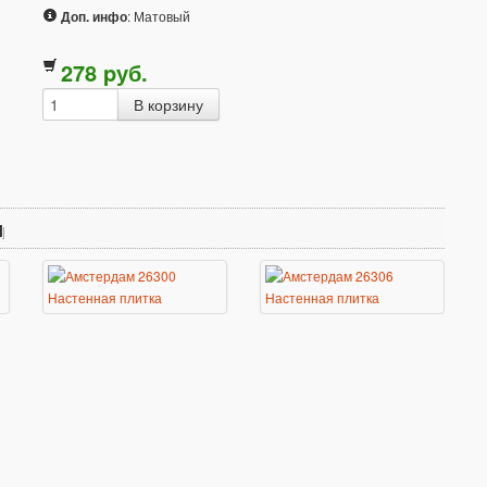
Доп. инфо
: Матовый
278
p
уб.
м