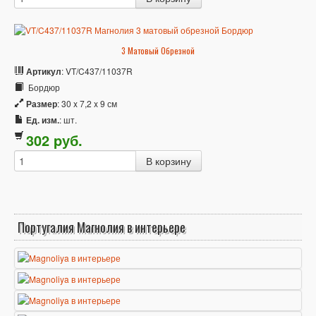
3 Матовый Обрезной
Артикул
: VT/C437/11037R
Бордюр
Размер
: 30 x 7,2 x 9 см
Ед. изм.
: шт.
302
p
уб.
Португалия Магнолия в интерьере