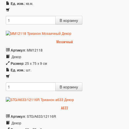
Ед. изм.
: кв.м.
Мозаичный
Артикул
: MM12118
Декор
Размер
: 25 x 75 x 9 см
Ед. изм.
: шт.
A633
Артикул
: STG/A633/12116R
Декор