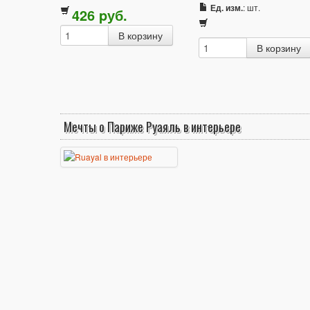
Ед. изм.
: шт.
426
p
уб.
Мечты о Париже Руаяль в интерьере