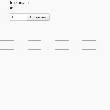
Ед. изм.
: шт.