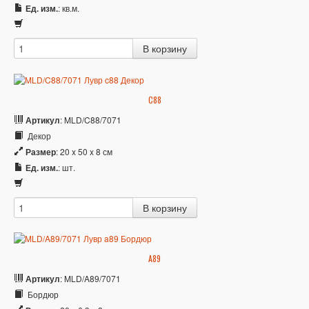
Ед. изм.
: кв.м.
C88
Артикул
: MLD/C88/7071
Декор
Размер
: 20 x 50 x 8 см
Ед. изм.
: шт.
A89
Артикул
: MLD/A89/7071
Бордюр