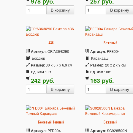
978
p
уб.
257
p
уб.
A36
Бежевый
Артикул
: OP/A36/8290
Артикул
: PFE004
Бордюр
Карандаш
Размер
: 30 x 5,7 x 6,9 см
Размер
: 20 x 2 x 9 см
Ед. изм.
: шт.
Ед. изм.
: шт.
242
p
уб.
163
p
уб.
Бежевый Темный
Бежевый
Артикул
: PFD004
Артикул
: SG928500N