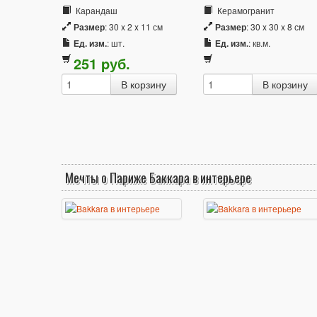
Карандаш
Керамогранит
Размер
: 30 x 2 x 11 см
Размер
: 30 x 30 x 8 см
Ед. изм.
: шт.
Ед. изм.
: кв.м.
251
p
уб.
Мечты о Париже Баккара в интерьере