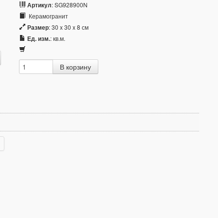
Артикул
: SG928900N
Керамогранит
Размер
: 30 x 30 x 8 см
Ед. изм.
: кв.м.