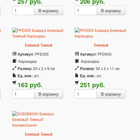
257
p
уб.
206
p
уб.
Бежевый Темный
Бежевый
Артикул
: PFE005
Артикул
: PFD003
Карандаш
Карандаш
Размер
: 20 x 2 x 9 см
Размер
: 30 x 2 x 11 см
Ед. изм.
: шт.
Ед. изм.
: шт.
163
p
уб.
251
p
уб.
Бежевый Темный