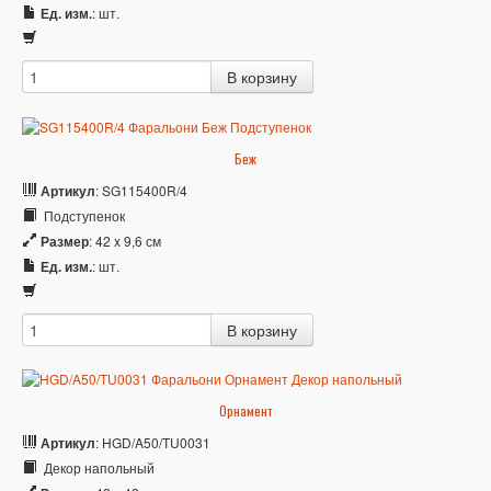
Ед. изм.
: шт.
Беж
Артикул
: SG115400R/4
Подступенок
Размер
: 42 x 9,6 см
Ед. изм.
: шт.
Орнамент
Артикул
: HGD/A50/TU0031
Декор напольный