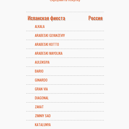
Испанская фиеста
Россия
ALKALA
ARABESKI GLYANZEVIY
ARABESKI KOTTO
ARABESKI MAYOLIKA
AULENSIYA
BARIO
GINARDO
GRAN VIA
DIAGONAL
ZAKAT
ZIMNIY SAD
KATALUNYA