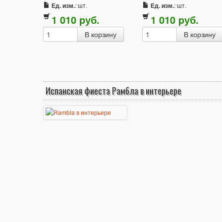
Ед. изм.
: шт.
Ед. изм.
: шт.
1 010
p
уб.
1 010
p
уб.
Испанская фиеста Рамбла в интерьере