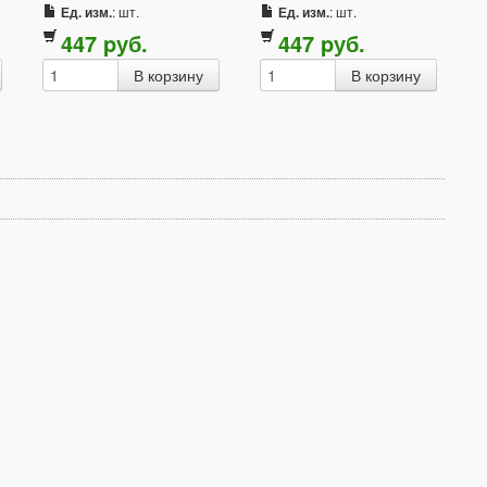
Ед. изм.
: шт.
Ед. изм.
: шт.
447
p
уб.
447
p
уб.