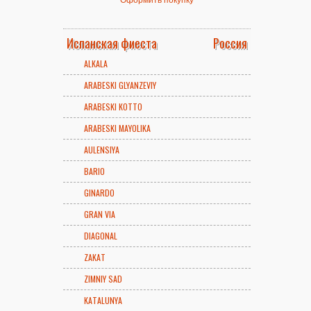
Испанская фиеста
Россия
ALKALA
ARABESKI GLYANZEVIY
ARABESKI KOTTO
ARABESKI MAYOLIKA
AULENSIYA
BARIO
GINARDO
GRAN VIA
DIAGONAL
ZAKAT
ZIMNIY SAD
KATALUNYA