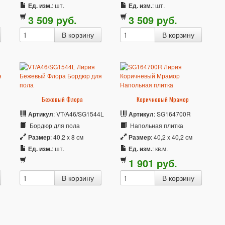
Ед. изм.
: шт.
Ед. изм.
: шт.
3 509
p
уб.
3 509
p
уб.
Бежевый Флора
Коричневый Мрамор
Артикул
: VT/A46/SG1544L
Артикул
: SG164700R
Бордюр для пола
Напольная плитка
Размер
: 40,2 x 8 см
Размер
: 40,2 x 40,2 см
Ед. изм.
: шт.
Ед. изм.
: кв.м.
1 901
p
уб.