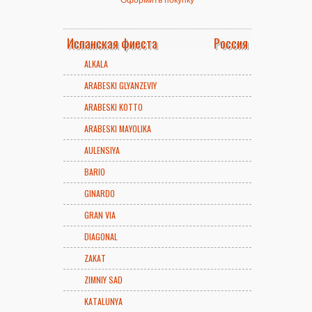
Испанская фиеста
Россия
ALKALA
ARABESKI GLYANZEVIY
ARABESKI KOTTO
ARABESKI MAYOLIKA
AULENSIYA
BARIO
GINARDO
GRAN VIA
DIAGONAL
ZAKAT
ZIMNIY SAD
KATALUNYA