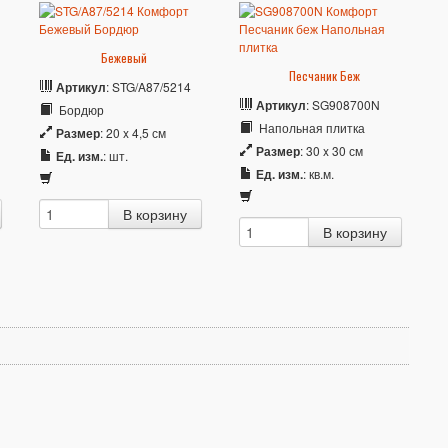
Бежевый
Песчаник Беж
Артикул
: STG/A87/5214
Артикул
: SG908700N
Бордюр
Напольная плитка
Размер
: 20 x 4,5 см
Размер
: 30 x 30 см
Ед. изм.
: шт.
Ед. изм.
: кв.м.