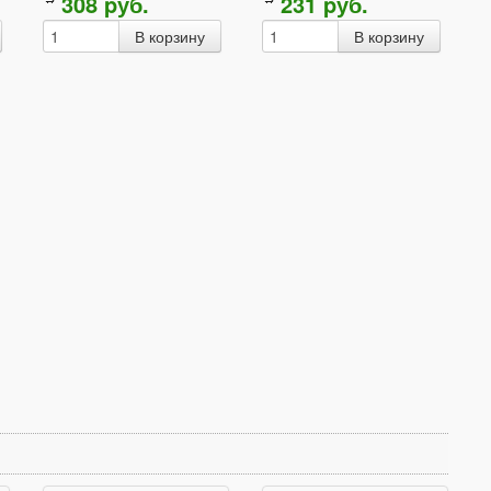
308
p
уб.
231
p
уб.