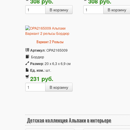
308
p
уб.
308
p
уб.
Вариант 2 Рельсы
Артикул
: OPA2165009
Бордюр
Размер
: 20 x 6,3 x 6,9 см
Ед. изм.
: шт.
231
p
уб.
Детская коллекция Альпаки в интерьере