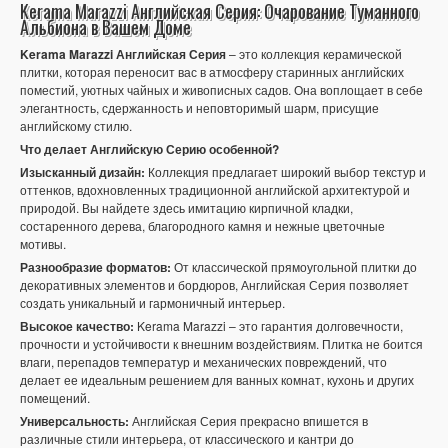
Kerama Marazzi Английская Серия: Очарование Туманного
Альбиона в Вашем Доме
Kerama Marazzi Английская Серия
– это коллекция керамической
плитки, которая переносит вас в атмосферу старинных английских
поместий, уютных чайных и живописных садов. Она воплощает в себе
элегантность, сдержанность и неповторимый шарм, присущие
английскому стилю.
Что делает Английскую Серию особенной?
Изысканный дизайн:
Коллекция предлагает широкий выбор текстур и
оттенков, вдохновленных традиционной английской архитектурой и
природой. Вы найдете здесь имитацию кирпичной кладки,
состаренного дерева, благородного камня и нежные цветочные
мотивы.
Разнообразие форматов:
От классической прямоугольной плитки до
декоративных элементов и бордюров, Английская Серия позволяет
создать уникальный и гармоничный интерьер.
Высокое качество:
Kerama Marazzi – это гарантия долговечности,
прочности и устойчивости к внешним воздействиям. Плитка не боится
влаги, перепадов температур и механических повреждений, что
делает ее идеальным решением для ванных комнат, кухонь и других
помещений.
Универсальность:
Английская Серия прекрасно впишется в
различные стили интерьера, от классического и кантри до